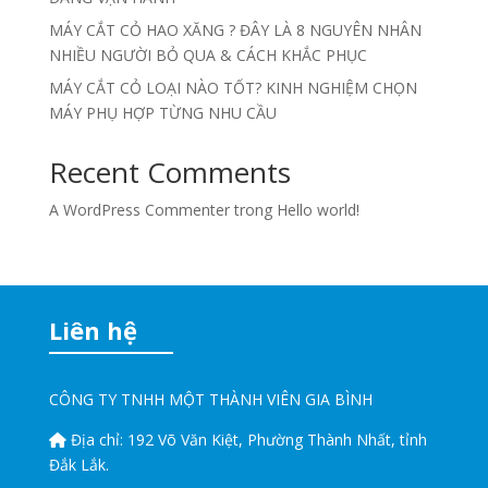
MÁY CẮT CỎ HAO XĂNG ? ĐÂY LÀ 8 NGUYÊN NHÂN
NHIỀU NGƯỜI BỎ QUA & CÁCH KHẮC PHỤC
MÁY CẮT CỎ LOẠI NÀO TỐT? KINH NGHIỆM CHỌN
MÁY PHỤ HỢP TỪNG NHU CẦU
Recent Comments
A WordPress Commenter
trong
Hello world!
Liên hệ
CÔNG TY TNHH MỘT THÀNH VIÊN GIA BÌNH
Địa chỉ:
192 Võ Văn Kiệt, Phường Thành Nhất, tỉnh
Đắk Lắk.