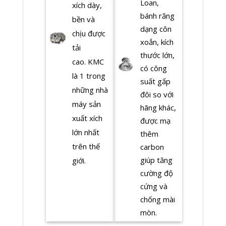
Loan,
xích dày,
bánh răng
bền và
dạng côn
chịu được
xoắn, kích
tải
thước lớn,
cao. KMC
có công
là 1 trong
suất gấp
những nhà
đôi so với
máy sản
hãng khác,
xuất xích
được mạ
lớn nhất
thêm
trên thế
carbon
giúp tăng
giới.
cường độ
cứng và
chống mài
mòn.