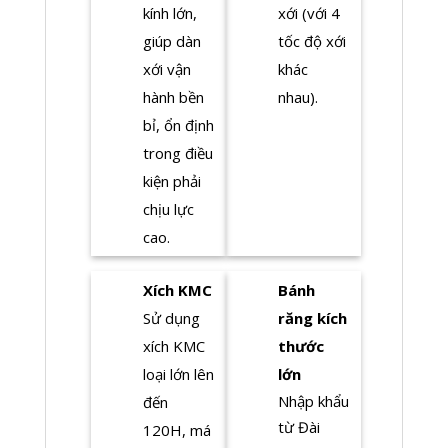
kính lớn,
xới (với 4
giúp dàn
tốc độ xới
xới vận
khác
hành bền
nhau).
bỉ, ổn định
trong điều
kiện phải
chịu lực
cao.
Xích KMC
Bánh
Sử dụng
răng kích
xích KMC
thước
loại lớn lên
lớn
Nhập khẩu
đến
từ Đài
120H, má