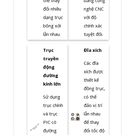
thể thay
bằng công
đổi nhiều
nghệ CNC
dạng trục
với độ
bông xới
chính xác
lẫn nhau.
tuyệt đối.
Trục
Đĩa xích
truyền
Các đĩa
động
xích được
đường
thiết kế
kính lớn
đồng trục,
Sử dụng
có thể
trục chính
đảo vị trí
và trục
lẫn nhau
PIC có
để thay
đường
đổi tốc độ