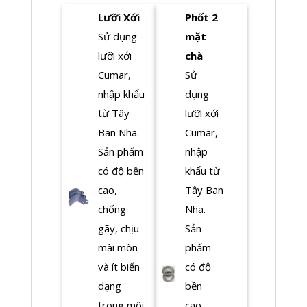
Lưỡi Xới
Phốt 2
Sử dụng
mặt
lưỡi xới
chà
Cumar,
Sử
nhập khẩu
dụng
từ Tây
lưỡi xới
Ban Nha.
Cumar,
Sản phẩm
nhập
có độ bền
khẩu từ
cao,
Tây Ban
chống
Nha.
gãy, chịu
Sản
mài mòn
phẩm
và ít biến
có độ
dạng
bền
trong môi
cao,