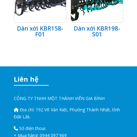
Dàn xới KBR158-
Dàn xới KBR198-
F01
S01
Liên hệ
CÔNG TY TNHH MỘT THÀNH VIÊN GIA BÌNH
Địa chỉ:
192 Võ Văn Kiệt, Phường Thành Nhất, tỉnh
Đắk Lắk.
Số điện thoại:
+ Mua hàng:
0944 097 969